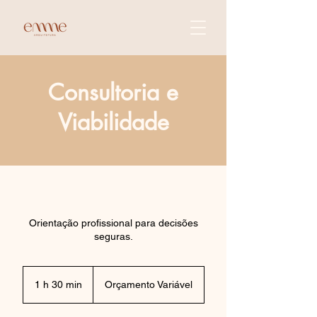
Consultoria e
Viabilidade
Orientação profissional para decisões
seguras.
Orçamento
Variável
1 h 30 min
1
Orçamento Variável
3
0