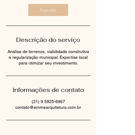
m
i
Agendar
n
Descrição do serviço
Análise de terrenos, viabilidade construtiva
e regularização municipal. Expertise local
para otimizar seu investimento.
Informações de contato
(21) 9 5925-6967
contato@emmearquitetura.com.br